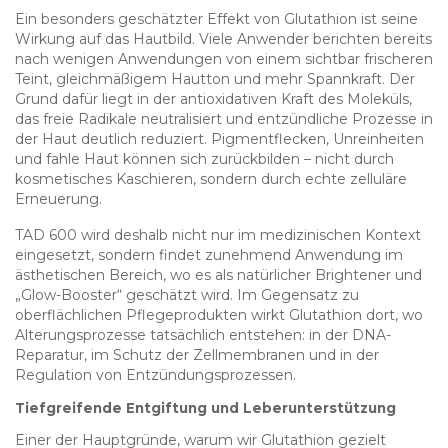
Ein besonders geschätzter Effekt von Glutathion ist seine
Wirkung auf das Hautbild. Viele Anwender berichten bereits
nach wenigen Anwendungen von einem sichtbar frischeren
Teint, gleichmäßigem Hautton und mehr Spannkraft. Der
Grund dafür liegt in der antioxidativen Kraft des Moleküls,
das freie Radikale neutralisiert und entzündliche Prozesse in
der Haut deutlich reduziert. Pigmentflecken, Unreinheiten
und fahle Haut können sich zurückbilden – nicht durch
kosmetisches Kaschieren, sondern durch echte zelluläre
Erneuerung.
TAD 600 wird deshalb nicht nur im medizinischen Kontext
eingesetzt, sondern findet zunehmend Anwendung im
ästhetischen Bereich, wo es als natürlicher Brightener und
„Glow-Booster“ geschätzt wird. Im Gegensatz zu
oberflächlichen Pflegeprodukten wirkt Glutathion dort, wo
Alterungsprozesse tatsächlich entstehen: in der DNA-
Reparatur, im Schutz der Zellmembranen und in der
Regulation von Entzündungsprozessen.
Tiefgreifende Entgiftung und Leberunterstützung
Einer der Hauptgründe, warum wir Glutathion gezielt