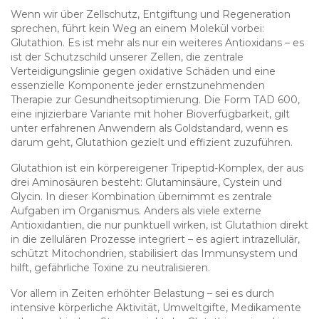
Wenn wir über Zellschutz, Entgiftung und Regeneration
sprechen, führt kein Weg an einem Molekül vorbei:
Glutathion. Es ist mehr als nur ein weiteres Antioxidans – es
ist der Schutzschild unserer Zellen, die zentrale
Verteidigungslinie gegen oxidative Schäden und eine
essenzielle Komponente jeder ernstzunehmenden
Therapie zur Gesundheitsoptimierung. Die Form TAD 600,
eine injizierbare Variante mit hoher Bioverfügbarkeit, gilt
unter erfahrenen Anwendern als Goldstandard, wenn es
darum geht, Glutathion gezielt und effizient zuzuführen.
Glutathion ist ein körpereigener Tripeptid-Komplex, der aus
drei Aminosäuren besteht: Glutaminsäure, Cystein und
Glycin. In dieser Kombination übernimmt es zentrale
Aufgaben im Organismus. Anders als viele externe
Antioxidantien, die nur punktuell wirken, ist Glutathion direkt
in die zellulären Prozesse integriert – es agiert intrazellulär,
schützt Mitochondrien, stabilisiert das Immunsystem und
hilft, gefährliche Toxine zu neutralisieren.
Vor allem in Zeiten erhöhter Belastung – sei es durch
intensive körperliche Aktivität, Umweltgifte, Medikamente