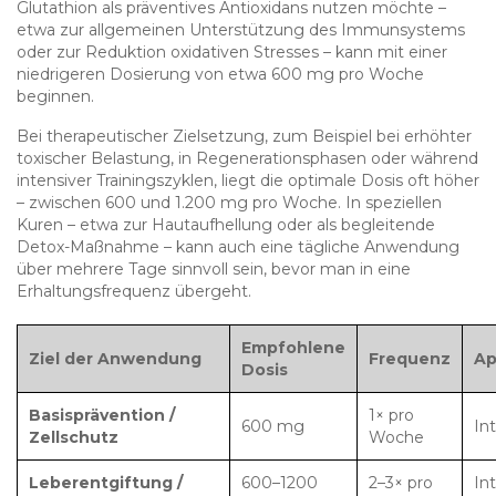
Glutathion als präventives Antioxidans nutzen möchte –
etwa zur allgemeinen Unterstützung des Immunsystems
oder zur Reduktion oxidativen Stresses – kann mit einer
niedrigeren Dosierung von etwa 600 mg pro Woche
beginnen.
Bei therapeutischer Zielsetzung, zum Beispiel bei erhöhter
toxischer Belastung, in Regenerationsphasen oder während
intensiver Trainingszyklen, liegt die optimale Dosis oft höher
– zwischen 600 und 1.200 mg pro Woche. In speziellen
Kuren – etwa zur Hautaufhellung oder als begleitende
Detox-Maßnahme – kann auch eine tägliche Anwendung
über mehrere Tage sinnvoll sein, bevor man in eine
Erhaltungsfrequenz übergeht.
Empfohlene
Ziel der Anwendung
Frequenz
Ap
Dosis
Basisprävention /
1× pro
600 mg
Int
Zellschutz
Woche
Leberentgiftung /
600–1200
2–3× pro
In