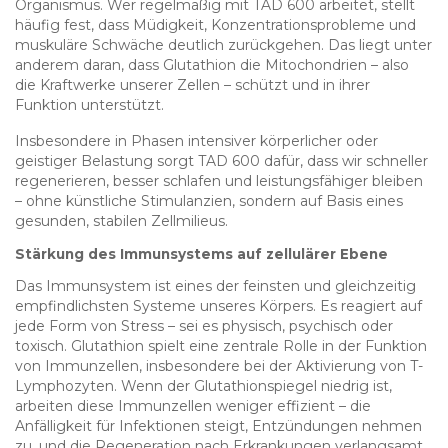
Organismus. Wer regelmäßig mit TAD 600 arbeitet, stellt
häufig fest, dass Müdigkeit, Konzentrationsprobleme und
muskuläre Schwäche deutlich zurückgehen. Das liegt unter
anderem daran, dass Glutathion die Mitochondrien – also
die Kraftwerke unserer Zellen – schützt und in ihrer
Funktion unterstützt.
Insbesondere in Phasen intensiver körperlicher oder
geistiger Belastung sorgt TAD 600 dafür, dass wir schneller
regenerieren, besser schlafen und leistungsfähiger bleiben
– ohne künstliche Stimulanzien, sondern auf Basis eines
gesunden, stabilen Zellmilieus.
Stärkung des Immunsystems auf zellulärer Ebene
Das Immunsystem ist eines der feinsten und gleichzeitig
empfindlichsten Systeme unseres Körpers. Es reagiert auf
jede Form von Stress – sei es physisch, psychisch oder
toxisch. Glutathion spielt eine zentrale Rolle in der Funktion
von Immunzellen, insbesondere bei der Aktivierung von T-
Lymphozyten. Wenn der Glutathionspiegel niedrig ist,
arbeiten diese Immunzellen weniger effizient – die
Anfälligkeit für Infektionen steigt, Entzündungen nehmen
zu, und die Regeneration nach Erkrankungen verlangsamt