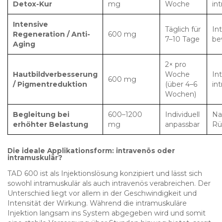
Detox-Kur
mg
Woche
in
Intensive
Täglich für
In
Regeneration / Anti-
600 mg
7–10 Tage
be
Aging
2× pro
Hautbildverbesserung
Woche
In
600 mg
/ Pigmentreduktion
(über 4–6
in
Wochen)
Begleitung bei
600–1200
Individuell
Na
erhöhter Belastung
mg
anpassbar
Rü
Die ideale Applikationsform: intravenös oder
intramuskulär?
TAD 600 ist als Injektionslösung konzipiert und lässt sich
sowohl intramuskulär als auch intravenös verabreichen. Der
Unterschied liegt vor allem in der Geschwindigkeit und
Intensität der Wirkung. Während die intramuskuläre
Injektion langsam ins System abgegeben wird und somit