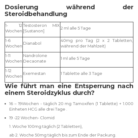
Dosierung während der
Steroidbehandlung
1- 12
Testosteron
MIX
2 ml alle 5 Tage
Wochen
[Sustanon]
1-6
40mg pro Tag (2 x 2 Tabletten,
Dianabol
Wochen
während der Mahlzeit)
1-11
Nandrolone
1 ml alle 5 Tage
Wochen
Decaonate
1-12
Exemestan
1 Tablette alle 3 Tage
Wochen
Wie führt man eine Entsperrung nach
einem Steroidzyklus durch?
16 – 19Wochen - täglich 20 mg
Tamoxifen
(1 Tablette) + 1.000
Einheten HCG alle drei Tage .
19 -22 Wochen-
Clomid
1 .Woche 100mg täglich (2 Tabletten),
ab 2. Woche 50mg täglich bis zum Ende der Packung.