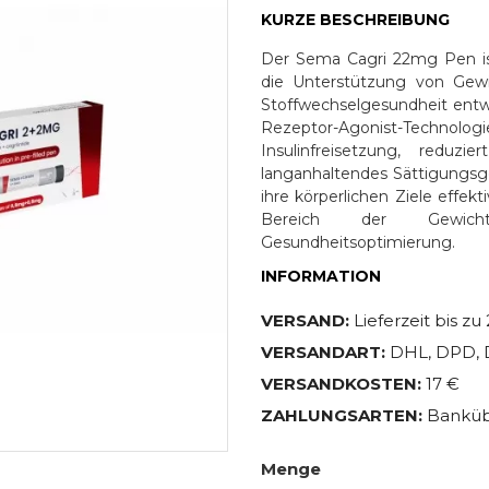
KURZE BESCHREIBUNG
Der Sema Cagri 22mg Pen ist
die Unterstützung von Gew
Stoffwechselgesundheit entw
Rezeptor-Agonist-Techn
Insulinfreisetzung, reduz
langanhaltendes Sättigungsgef
ihre körperlichen Ziele effek
Bereich der Gewich
Gesundheitsoptimierung.
INFORMATION
VERSAND:
Lieferzeit bis z
VERSANDART:
DHL, DPD, 
VERSANDKOSTEN:
17 €
ZAHLUNGSARTEN:
Banküb
Menge