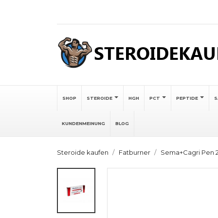
SHOP
STEROIDE
HGH
PCT
PEPTIDE
KUNDENMEINUNG
BLOG
Steroide kaufen
Fatburner
Sema+Cagri Pen 2