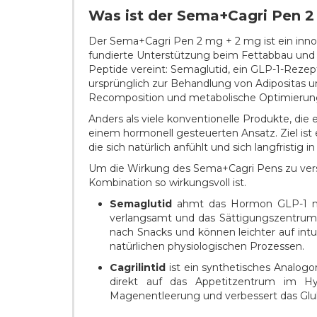
Was ist der Sema+Cagri Pen 2
Der Sema+Cagri Pen 2 mg + 2 mg ist ein innov
fundierte Unterstützung beim Fettabbau und 
Peptide vereint: Semaglutid, ein GLP-1-Rezep
ursprünglich zur Behandlung von Adipositas 
Recomposition und metabolische Optimierun
Anders als viele konventionelle Produkte, di
einem hormonell gesteuerten Ansatz. Ziel ist e
die sich natürlich anfühlt und sich langfristig in
Um die Wirkung des Sema+Cagri Pens zu verst
Kombination so wirkungsvoll ist.
Semaglutid
ahmt das Hormon GLP-1 nach
verlangsamt und das Sättigungszentrum i
nach Snacks und können leichter auf intui
natürlichen physiologischen Prozessen.
Cagrilintid
ist ein synthetisches Analogo
direkt auf das Appetitzentrum im Hy
Magenentleerung und verbessert das Glu