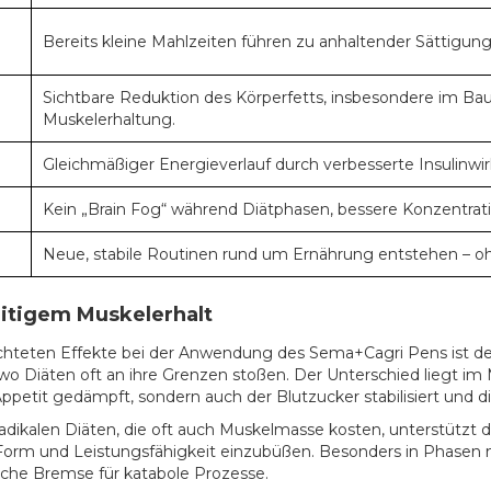
Bereits kleine Mahlzeiten führen zu anhaltender Sättigung
Sichtbare Reduktion des Körperfetts, insbesondere im Bauc
Muskelerhaltung.
Gleichmäßiger Energieverlauf durch verbesserte Insulinwi
Kein „Brain Fog“ während Diätphasen, bessere Konzentr
Neue, stabile Routinen rund um Ernährung entstehen – 
eitigem Muskelerhalt
hteten Effekte bei der Anwendung des Sema+Cagri Pens ist der 
, wo Diäten oft an ihre Grenzen stoßen. Der Unterschied liegt 
 Appetit gedämpft, sondern auch der Blutzucker stabilisiert und 
radikalen Diäten, die oft auch Muskelmasse kosten, unterstützt 
n Form und Leistungsfähigkeit einzubüßen. Besonders in Phasen 
ische Bremse für katabole Prozesse.