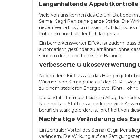
Langanhaltende Appetitkontrolle
Viele von uns kennen das Gefühl: Diät beginn
Sema+Cagri Pen seine ganze Stärke. Die Wirku
neuen Verhältnis zum Essen. Plötzlich ist es 
früher ein und hält deutlich länger an.
Ein bemerkenswerter Effekt ist zudem, dass di
automatisch gesünder zu ernähren, ohne dass d
sondern durch biochemische Balance.
Verbesserte Glukoseverwertung un
Neben dem Einfluss auf das Hungergefühl bri
Wirkung von Semaglutid auf den GLP-1-Rezeptor
zu einem stabileren Energielevel führt – ohne
Diese Stabilität macht sich im Alltag bemerk
Nachmittag. Stattdessen erleben viele Anwen
beruflich stark gefordert ist, profitiert von 
Nachhaltige Veränderung des Essv
Ein zentraler Vorteil des Sema+Cagri Pens lieg
verändern. Die Wirkung auf das Sättigungszent