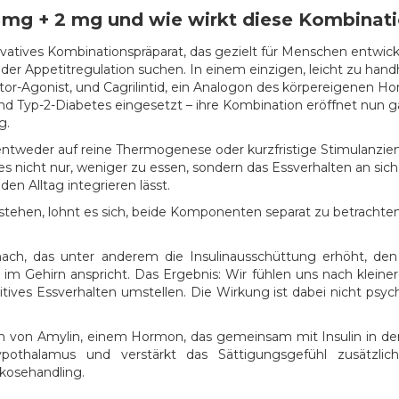
 mg + 2 mg und wie wirkt diese Kombinat
atives Kombinationspräparat, das gezielt für Menschen entwickel
der Appetitregulation suchen. In einem einzigen, leicht zu h
tor-Agonist, und Cagrilintid, ein Analogon des körpereigenen 
und Typ-2-Diabetes eingesetzt – ihre Kombination eröffnet nun
g.
e entweder auf reine Thermogenese oder kurzfristige Stimulanzie
s nicht nur, weniger zu essen, sondern das Essverhalten an sich 
 den Alltag integrieren lässt.
ehen, lohnt es sich, beide Komponenten separat zu betrachten
, das unter anderem die Insulinausschüttung erhöht, den Bl
m Gehirn anspricht. Das Ergebnis: Wir fühlen uns nach kleine
tives Essverhalten umstellen. Die Wirkung ist dabei nicht psyc
n von Amylin, einem Hormon, das gemeinsam mit Insulin in der 
pothalamus und verstärkt das Sättigungsgefühl zusätzlic
kosehandling.