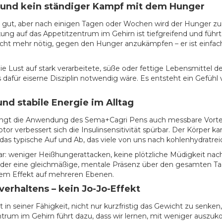
 und kein ständiger Kampf mit dem Hunger
t gut, aber nach einigen Tagen oder Wochen wird der Hunger zur
ng auf das Appetitzentrum im Gehirn ist tiefgreifend und führ
nicht mehr nötig, gegen den Hunger anzukämpfen – er ist einfach 
e Lust auf stark verarbeitete, süße oder fettige Lebensmittel de
afür eiserne Disziplin notwendig wäre. Es entsteht ein Gefühl vo
d stabile Energie im Alltag
ngt die Anwendung des Sema+Cagri Pens auch messbare Vorteil
 verbessert sich die Insulinsensitivität spürbar. Der Körper ka
 das typische Auf und Ab, das viele von uns nach kohlenhydratr
bar: weniger Heißhungerattacken, keine plötzliche Müdigkeit n
der eine gleichmäßige, mentale Präsenz über den gesamten Tag
diesem Effekt auf mehreren Ebenen.
erhaltens – kein Jo-Jo-Effekt
t in seiner Fähigkeit, nicht nur kurzfristig das Gewicht zu senke
rum im Gehirn führt dazu, dass wir lernen, mit weniger auszuko