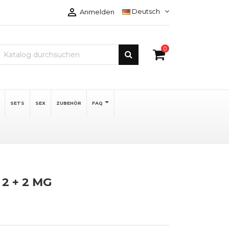

Deutsch
Anmelden
0
SETS
SEX
ZUBEHÖR
FAQ
2 + 2 MG