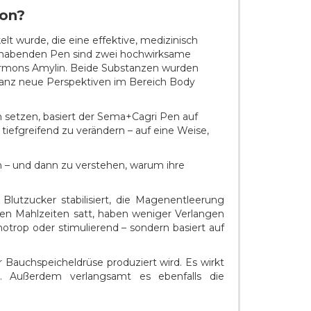
ion?
t wurde, die eine effektive, medizinisch
andhabenden Pen sind zwei hochwirksame
Hormons Amylin. Beide Substanzen wurden
 ganz neue Perspektiven im Bereich Body
n setzen, basiert der Sema+Cagri Pen auf
tiefgreifend zu verändern – auf eine Weise,
 – und dann zu verstehen, warum ihre
utzucker stabilisiert, die Magenentleerung
ren Mahlzeiten satt, haben weniger Verlangen
hotrop oder stimulierend – sondern basiert auf
Bauchspeicheldrüse produziert wird. Es wirkt
h. Außerdem verlangsamt es ebenfalls die