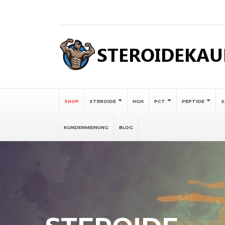
SHOP
STEROIDE
HGH
PCT
PEPTIDE
KUNDENMEINUNG
BLOG