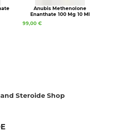
B
IN DEN WARENKORB
IN
hate
Anubis Methenolone
Anu
Enanthate 100 Mg 10 Ml
Phenylpr
Preis
Preis
99,00 €
65,00 €
hland Steroide Shop
DE