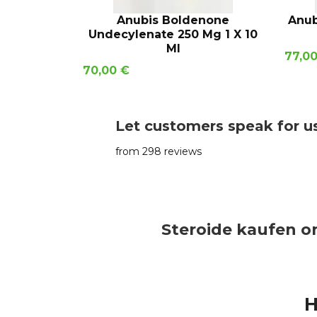
IN DEN WARENKORB
Anubis Boldenone
Anub
Undecylenate 250 Mg 1 X 10
Ml
Preis
77,0
Preis
70,00 €
Let customers speak for u
from 298 reviews
Steroide kaufen on
H