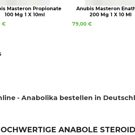
IN DEN WARENKORB
IN DEN WARENKOR
is Masteron Propionate
Anubis Masteron Enat
100 Mg 1 X 10ml
200 Mg 1 X 10 Ml
Preis
0 €
79,00 €
s
line - Anabolika bestellen in Deutsc
OCHWERTIGE ANABOLE STEROI