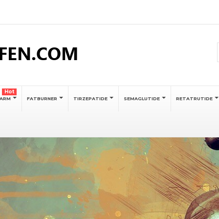
Hot
SARM
FATBURNER
TIRZEPATIDE
SEMAGLUTIDE
RETATRUTIDE