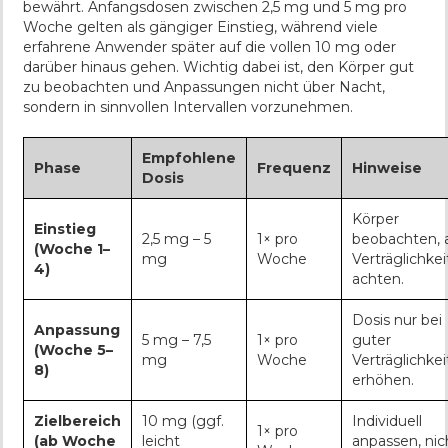
bewährt. Anfangsdosen zwischen 2,5 mg und 5 mg pro
Woche gelten als gängiger Einstieg, während viele
erfahrene Anwender später auf die vollen 10 mg oder
darüber hinaus gehen. Wichtig dabei ist, den Körper gut
zu beobachten und Anpassungen nicht über Nacht,
sondern in sinnvollen Intervallen vorzunehmen.
Empfohlene
Phase
Frequenz
Hinweise
Dosis
Körper
Einstieg
2,5 mg – 5
1× pro
beobachten, 
(Woche 1–
mg
Woche
Verträglichkei
4)
achten.
Dosis nur bei
Anpassung
5 mg – 7,5
1× pro
guter
(Woche 5–
mg
Woche
Verträglichkei
8)
erhöhen.
Zielbereich
10 mg (ggf.
Individuell
1× pro
(ab Woche
leicht
anpassen, nic