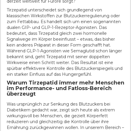
derzeit weltweit für Furore sorgt?
Tirzepatid unterscheidet sich grundlegend von
klassischen Wirkstoffen zur Blutzuckerregulierung oder
zum Fettabbau. Es handelt sich um einen sogenannten
dualen GIP- und GLP-1-Rezeptor-Agonisten. Das
bedeutet, dass Tirzepatid gleich zwei hormonelle
Signalwege im Körper beeinflusst – etwas, das bisher
kein anderes Präparat in dieser Form geschafft hat.
Während GLP-1-Agonisten wie Semaglutid schon länger
bekannt sind, geht Tirzepatid mit seiner doppelten
Wirkweise einen Schritt weiter. Das Resultat ist eine
spürbar effektivere Kontrolle des Blutzuckerspiegels und
ein starker Einfluss auf das Hungergefühl.
Warum Tirzepatid immer mehr Menschen
im Performance- und Fatloss-Bereich
überzeugt
Was ursprünglich zur Senkung des Blutzuckers bei
Diabetikern gedacht war, zeigt sich heute als extrem
wirkungsvoll bei Menschen, die gezielt Körperfett
reduzieren und gleichzeitig die Kontrolle über ihre
Ernährung zurückgewinnen wollen. In unserem Bereich –