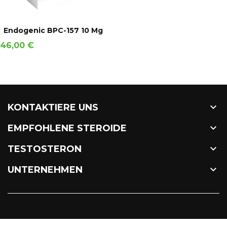
IN DEN WARENKORB
Endogenic BPC-157 10 Mg
Preis
46,00 €

KONTAKTIERE UNS

EMPFOHLENE STEROIDE

TESTOSTERON

UNTERNEHMEN