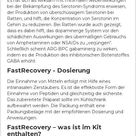
Es hat sich als wirksam mit minimalen Nebenwirkungen
bei der Bekämpfung des Serotonin-Syndroms erwiesen,
der Produktion von überschüssigem Serotonin bei
Ratten, und hilft, die Konzentration von Serotonin im
Gehirn zu reduzieren. Bei Ratten wurde auch gezeigt,
dass es dabei hilft, das dopaminerge System vor den
schädlichen Auswirkungen des übermäßigen Gebrauchs
von Amphetaminen oder NSAIDs zu „verjüngen“.
Schließlich scheint ARG-BPC gabaminerg zu wirken,
indem es die Produktion des inhibitorischen Botenstoffes
GABA erhöht.
FastRecovery - Dosierung
Die Einnahme von Mitteln erfolgt mit Hilfe eines
intranasalen Zerstäubers. Es ist die effektivste Form der
Einnahme von Peptiden und gleichzeitig die sicherste.
Das zubereitete Präparat sollte im Kühlschrank
aufbewahrt werden. Die Packung enthält eine
Packungsbeilage mit der empfohlenen Dosierung und
Anweisungen.
FastRecovery – was ist im Kit
enthalten?