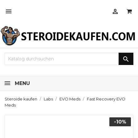



MENU
Steroide kaufen
Labs
EVO Meds
Fast Recovery EVO
Meds
-10%