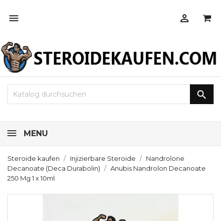



MENU
Steroide kaufen
Injizierbare Steroide
Nandrolone
Decanoate (Deca Durabolin)
Anubis Nandrolon Decanoate
250 Mg 1 x 10ml