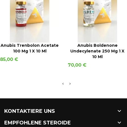
IN DEN WARENKORB
IN DEN WARENKORB
Anubis Trenbolon Acetate
Anubis Boldenone
100 Mg 1 X 10 Ml
Undecylenate 250 Mg 1 X
10 Ml
Preis
85,00 €
Preis
70,00 €

KONTAKTIERE UNS

EMPFOHLENE STEROIDE