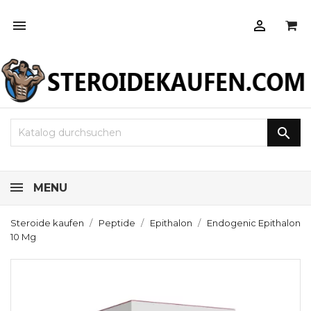



MENU
Steroide kaufen
Peptide
Epithalon
Endogenic Epithalon
10 Mg