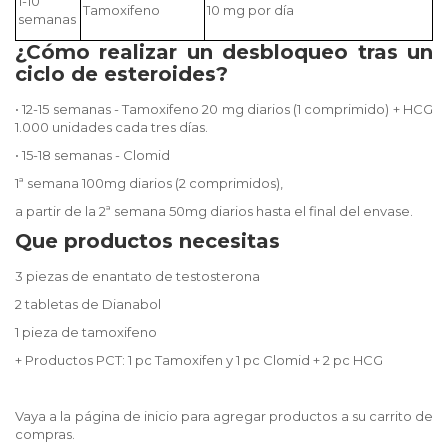
1-10
Tamoxife
no
10 mg por día
semanas
¿Cómo realizar un desbloqueo tras un
ciclo de esteroides?
• 12-15 semanas - Tamoxifeno 20 mg diarios (1 comprimido) + HCG
1.000 unidades cada tres días.
• 15-18 semanas - Clomid
1ª semana 100mg diarios (2 comprimidos),
a partir de la 2ª semana 50mg diarios hasta el final del envase.
Que productos necesitas
3 piezas de enantato de testosterona
2 tabletas de Dianabol
1 pieza de tamoxifeno
+ Productos PCT: 1 pc Tamoxifen y 1 pc Clomid + 2 pc HCG
Vaya a la página de inicio para agregar productos a su carrito de
compras.