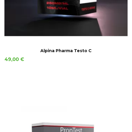
AÑADIR A LA CESTA
Alpina Pharma Testo C
Precio
49,00 €