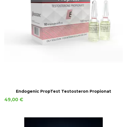
AÑADIR A LA CESTA
Endogenic PropTest Testosteron Propionat
Precio
49,00 €