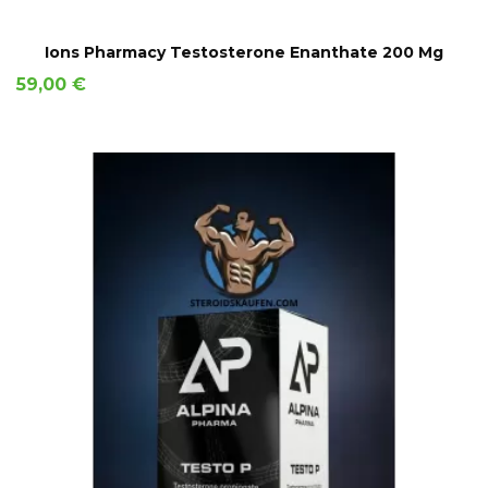
AÑADIR A LA CESTA
Ions Pharmacy Testosterone Enanthate 200 Mg
Precio
59,00 €