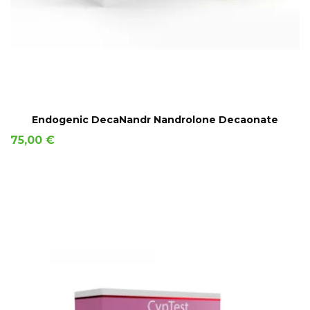
AÑADIR A LA CESTA
Endogenic DecaNandr Nandrolone Decaonate
Precio
75,00 €