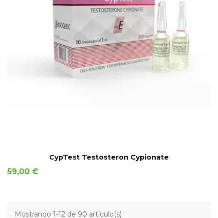
AÑADIR A LA CESTA
CypTest Testosteron Cypionate
Precio
59,00 €
Mostrando 1-12 de 90 artículo(s)