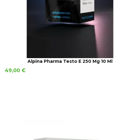
AÑADIR A LA CESTA
Alpina Pharma Testo E 250 Mg 10 Ml
Precio
49,00 €