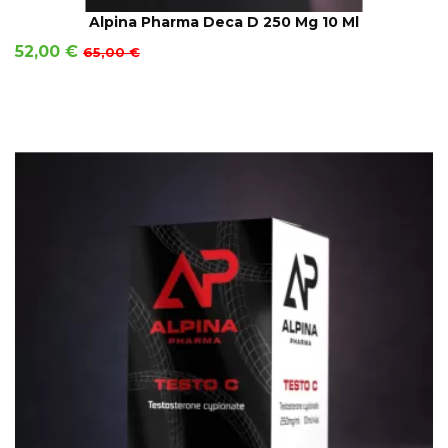
AÑADIR A LA CESTA
Alpina Pharma Deca D 250 Mg 10 Ml
Precio
Precio
52,00 €
65,00 €
base