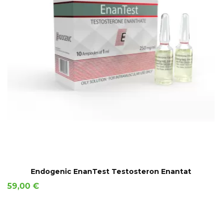
AÑADIR A LA CESTA
Endogenic EnanTest Testosteron Enantat
Precio
59,00 €