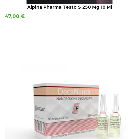
AÑADIR A LA CESTA
Alpina Pharma Testo S 250 Mg 10 Ml
Precio
47,00 €