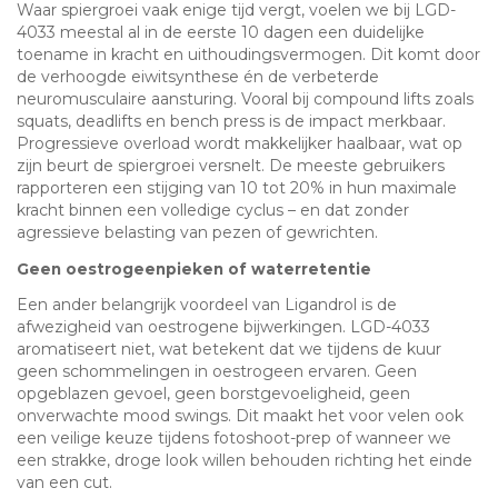
Waar spiergroei vaak enige tijd vergt, voelen we bij LGD-
4033 meestal al in de eerste 10 dagen een duidelijke
toename in kracht en uithoudingsvermogen. Dit komt door
de verhoogde eiwitsynthese én de verbeterde
neuromusculaire aansturing. Vooral bij compound lifts zoals
squats, deadlifts en bench press is de impact merkbaar.
Progressieve overload wordt makkelijker haalbaar, wat op
zijn beurt de spiergroei versnelt. De meeste gebruikers
rapporteren een stijging van 10 tot 20% in hun maximale
kracht binnen een volledige cyclus – en dat zonder
agressieve belasting van pezen of gewrichten.
Geen oestrogeenpieken of waterretentie
Een ander belangrijk voordeel van Ligandrol is de
afwezigheid van oestrogene bijwerkingen. LGD-4033
aromatiseert niet, wat betekent dat we tijdens de kuur
geen schommelingen in oestrogeen ervaren. Geen
opgeblazen gevoel, geen borstgevoeligheid, geen
onverwachte mood swings. Dit maakt het voor velen ook
een veilige keuze tijdens fotoshoot-prep of wanneer we
een strakke, droge look willen behouden richting het einde
van een cut.