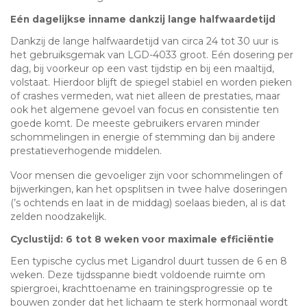
Eén dagelijkse inname dankzij lange halfwaardetijd
Dankzij de lange halfwaardetijd van circa 24 tot 30 uur is
het gebruiksgemak van LGD-4033 groot. Eén dosering per
dag, bij voorkeur op een vast tijdstip en bij een maaltijd,
volstaat. Hierdoor blijft de spiegel stabiel en worden pieken
of crashes vermeden, wat niet alleen de prestaties, maar
ook het algemene gevoel van focus en consistentie ten
goede komt. De meeste gebruikers ervaren minder
schommelingen in energie of stemming dan bij andere
prestatieverhogende middelen.
Voor mensen die gevoeliger zijn voor schommelingen of
bijwerkingen, kan het opsplitsen in twee halve doseringen
(’s ochtends en laat in de middag) soelaas bieden, al is dat
zelden noodzakelijk.
Cyclustijd: 6 tot 8 weken voor maximale efficiëntie
Een typische cyclus met Ligandrol duurt tussen de 6 en 8
weken. Deze tijdsspanne biedt voldoende ruimte om
spiergroei, krachttoename en trainingsprogressie op te
bouwen zonder dat het lichaam te sterk hormonaal wordt