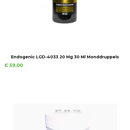
IN WINKELMAND
Endogenic LGD-4033 20 Mg 30 Ml Monddruppels
Prijs
€ 59,00