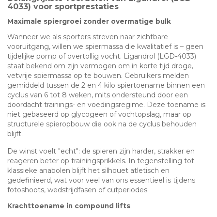
4033) voor sportprestaties
Maximale spiergroei zonder overmatige bulk
Wanneer we als sporters streven naar zichtbare
vooruitgang, willen we spiermassa die kwalitatief is – geen
tijdelijke pomp of overtollig vocht. Ligandrol (LGD-4033)
staat bekend om zijn vermogen om in korte tijd droge,
vetvrije spiermassa op te bouwen. Gebruikers melden
gemiddeld tussen de 2 en 4 kilo spiertoename binnen een
cyclus van 6 tot 8 weken, mits ondersteund door een
doordacht trainings- en voedingsregime. Deze toename is
niet gebaseerd op glycogeen of vochtopslag, maar op
structurele spieropbouw die ook na de cyclus behouden
blijft.
De winst voelt "echt": de spieren zijn harder, strakker en
reageren beter op trainingsprikkels. In tegenstelling tot
klassieke anabolen blijft het silhouet atletisch en
gedefinieerd, wat voor veel van ons essentieel is tijdens
fotoshoots, wedstrijdfasen of cutperiodes.
Krachttoename in compound lifts