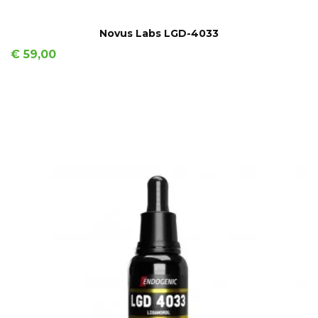
IN WINKELMAND
Novus Labs LGD-4033
Prijs
€ 59,00