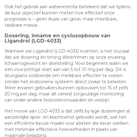
Ook het gebrek aan waterretentie betekent dat we tijdens
de kuur objectief kunnen meten hoe effectief onze
progressie is – geen illusie van groei, maar meetbare,
tastbare massa.
Dosering, inname en cyclusopbouw van
Ligandrol (LGD-4033)
Wanneer we Ligandrol (LGD-4033) inzetten, is het cruciaal
dat we dosering en timing afstemmen op onze ervaring,
lichaamsgewicht en doelstelling. Voor beginners raden we
een voorzichtige start aan van 5 tot 10 mg per dag. Dit is
doorgaans voldoende om merkbare effecten te voelen
zonder het endocriene systeem direct zwaar te belasten.
Meer ervaren gebruikers kunnen opbouwen tot 15 of zelfs
20 mg per dag, maar dit vereist zorgvuldige monitoring
van onder andere testosteronwaarden en welzijn.
Het mooie aan LGD-4033 is dat zelfs bij lage doseringen al
aanzienlijke spier- en krachtwinst geboekt wordt, wat het
een efficiënte keuze maakt voor atleten die liever werken
met minimale effectieve hoeveelheden in plaats van
maximale belasting.