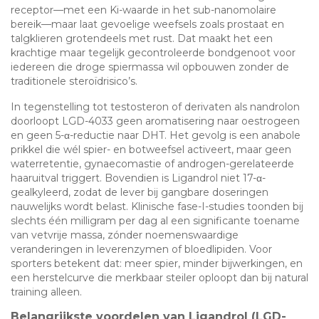
receptor—met een Ki-waarde in het sub-nanomolaire
bereik—maar laat gevoelige weefsels zoals prostaat en
talgklieren grotendeels met rust. Dat maakt het een
krachtige maar tegelijk gecontroleerde bondgenoot voor
iedereen die droge spiermassa wil opbouwen zonder de
traditionele steroïdrisico’s.
In tegenstelling tot testosteron of derivaten als nandrolon
doorloopt LGD-4033 geen aromatisering naar oestrogeen
en geen 5-α-reductie naar DHT. Het gevolg is een anabole
prikkel die wél spier- en botweefsel activeert, maar geen
waterretentie, gynaecomastie of androgen-gerelateerde
haaruitval triggert. Bovendien is Ligandrol niet 17-α-
gealkyleerd, zodat de lever bij gangbare doseringen
nauwelijks wordt belast. Klinische fase-I-studies toonden bij
slechts één milligram per dag al een significante toename
van vetvrije massa, zónder noemenswaardige
veranderingen in leverenzymen of bloedlipiden. Voor
sporters betekent dat: meer spier, minder bijwerkingen, en
een herstelcurve die merkbaar steiler oploopt dan bij natural
training alleen.
Belangrijkste voordelen van Ligandrol (LGD-