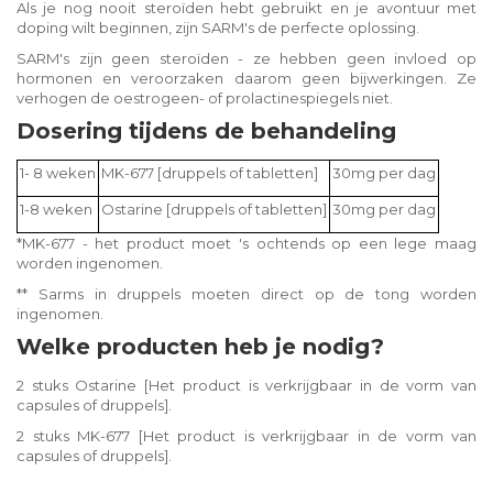
Als je nog nooit steroïden hebt gebruikt en je avontuur met
doping wilt beginnen, zijn SARM's de perfecte oplossing.
SARM's zijn geen steroïden - ze hebben geen invloed op
hormonen en veroorzaken daarom geen bijwerkingen. Ze
verhogen de oestrogeen- of prolactinespiegels niet.
Dosering tijdens de behandeling
1- 8 weken
MK-677
[druppels of tabletten]
30mg per dag
1-8 weken
Ostarine
[druppels of tabletten]
30mg per dag
*MK-677 - het product moet 's ochtends op een lege maag
worden ingenomen.
** Sarms in druppels moeten direct op de tong worden
ingenomen.
Welke producten heb je nodig?
2 stuks Ostarine [Het product is verkrijgbaar in de vorm van
capsules of druppels].
2 stuks MK-677 [Het product is verkrijgbaar in de vorm van
capsules of druppels].