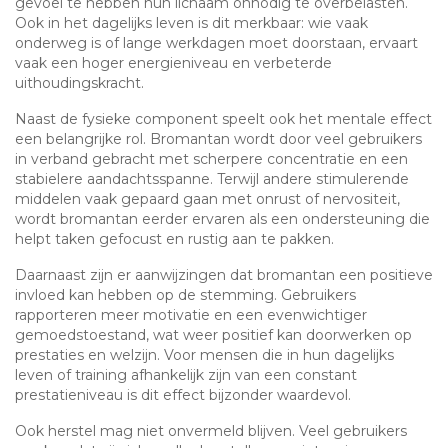
gevoel te hebben hun lichaam onnodig te overbelasten.
Ook in het dagelijks leven is dit merkbaar: wie vaak
onderweg is of lange werkdagen moet doorstaan, ervaart
vaak een hoger energieniveau en verbeterde
uithoudingskracht.
Naast de fysieke component speelt ook het mentale effect
een belangrijke rol. Bromantan wordt door veel gebruikers
in verband gebracht met scherpere concentratie en een
stabielere aandachtsspanne. Terwijl andere stimulerende
middelen vaak gepaard gaan met onrust of nervositeit,
wordt bromantan eerder ervaren als een ondersteuning die
helpt taken gefocust en rustig aan te pakken.
Daarnaast zijn er aanwijzingen dat bromantan een positieve
invloed kan hebben op de stemming. Gebruikers
rapporteren meer motivatie en een evenwichtiger
gemoedstoestand, wat weer positief kan doorwerken op
prestaties en welzijn. Voor mensen die in hun dagelijks
leven of training afhankelijk zijn van een constant
prestatieniveau is dit effect bijzonder waardevol.
Ook herstel mag niet onvermeld blijven. Veel gebruikers