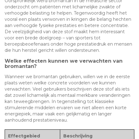
Oorspronkelijk werd bromantan in de medische sector
onderzocht om patiënten met lichamelijke zwakte of
verhoogde belasting te helpen. Tegenwoordig heeft het
vooral een plaats verworven in kringen die belang hechten
aan verhoogde fysieke prestaties en betere concentratie.
De veelzijdigheid van deze stof maakt hem interessant
voor een brede doelgroep – van sporters tot
beroepsbeoefenaars onder hoge prestatiedruk en mensen
die hun herstel gericht willen ondersteunen.
Welke effecten kunnen we verwachten van
bromantan?
Wanneer we bromantan gebruiken, willen we in de eerste
plaats weten welke concrete voordelen we kunnen
verwachten. Veel gebruikers beschrijven deze stof als iets
dat zowel lichamelijk als mentaal merkbare veranderingen
kan teweegbrengen. In tegenstelling tot klassieke
stimulerende middelen ervaren we niet alleen een korte
energiepiek, maar vaak een gelijkmatig en langer
aanhoudend prestatieniveau.
Effectgebied
Beschrijving