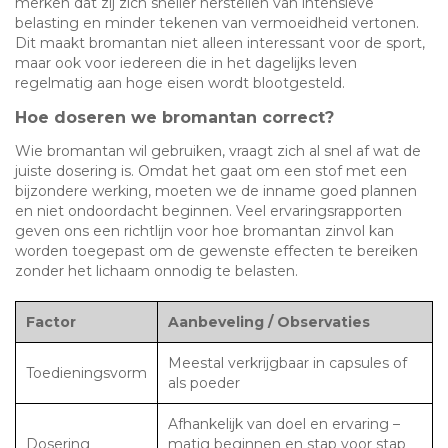
merken dat zij zich sneller herstellen van intensieve
belasting en minder tekenen van vermoeidheid vertonen.
Dit maakt bromantan niet alleen interessant voor de sport,
maar ook voor iedereen die in het dagelijks leven
regelmatig aan hoge eisen wordt blootgesteld.
Hoe doseren we bromantan correct?
Wie bromantan wil gebruiken, vraagt zich al snel af wat de
juiste dosering is. Omdat het gaat om een stof met een
bijzondere werking, moeten we de inname goed plannen
en niet ondoordacht beginnen. Veel ervaringsrapporten
geven ons een richtlijn voor hoe bromantan zinvol kan
worden toegepast om de gewenste effecten te bereiken
zonder het lichaam onnodig te belasten.
Factor
Aanbeveling / Observaties
Meestal verkrijgbaar in capsules of
Toedieningsvorm
als poeder
Afhankelijk van doel en ervaring –
Dosering
matig beginnen en stap voor stap