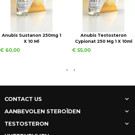
IN WINKELMAND
IN WINKELMAND
Anubis Sustanon 250mg 1
Anubis Testosteron
X 10 Ml
Cypionat 250 Mg 1 X 10ml
Prijs
Prijs
€ 60,00
€ 55,00

CONTACT US

AANBEVOLEN STEROÏDEN

TESTOSTERON