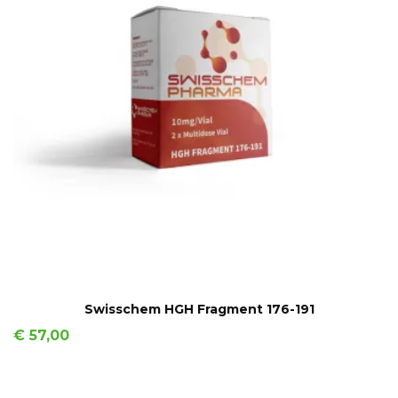
IN WINKELMAND
Swisschem HGH Fragment 176-191
Prijs
€ 57,00