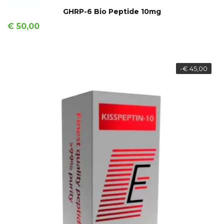
IN WINKELMAND
GHRP-6 Bio Peptide 10mg
Prijs
€ 50,00
-€ 45,00