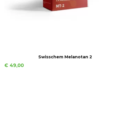
IN WINKELMAND
Swisschem Melanotan 2
Prijs
€ 49,00