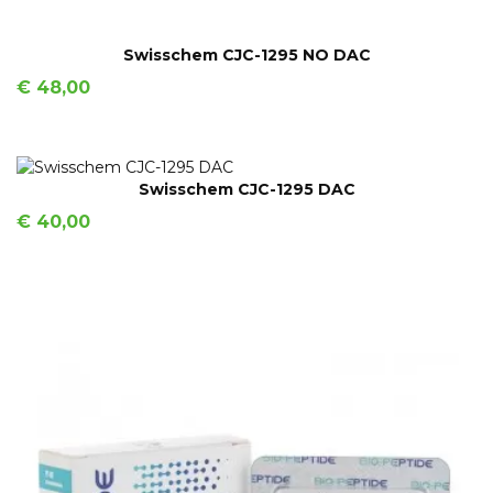
IN WINKELMAND
Swisschem CJC-1295 NO DAC
Prijs
€ 48,00
IN WINKELMAND
Swisschem CJC-1295 DAC
Prijs
€ 40,00