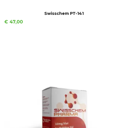
IN WINKELMAND
Swisschem PT-141
Prijs
€ 47,00