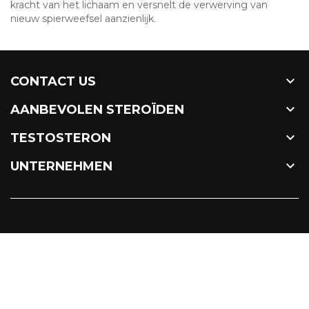
kracht van het lichaam en versnelt de verwerving van
nieuw spierweefsel aanzienlijk.

CONTACT US

AANBEVOLEN STEROÏDEN

TESTOSTERON

UNTERNEHMEN