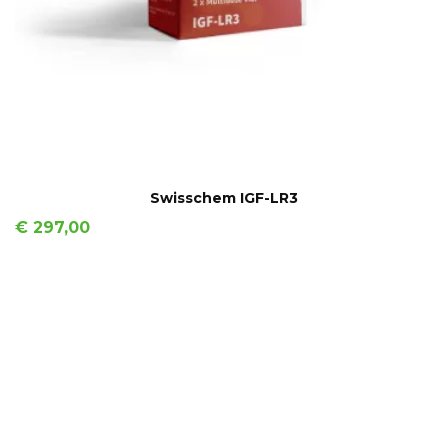
IN WINKELMAND
Swisschem IGF-LR3
Prijs
€ 297,00