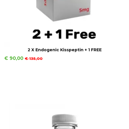
IN WINKELMAND
2 X Endogenic Kisspeptin + 1 FREE
Prijs
Normale
€ 90,00
€ 135,00
prijs