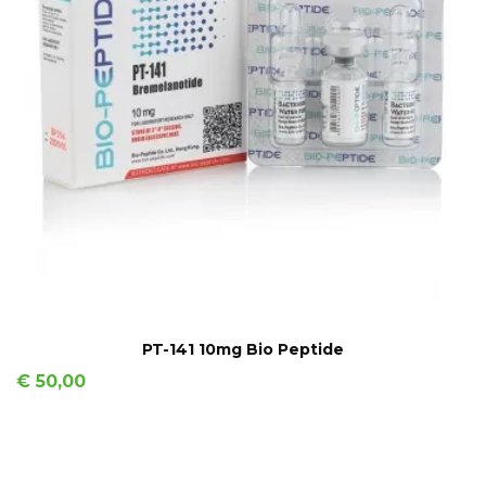
IN WINKELMAND
PT-141 10mg Bio Peptide
Prijs
€ 50,00