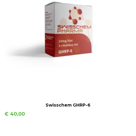
IN WINKELMAND
Swisschem GHRP-6
Prijs
€ 40,00